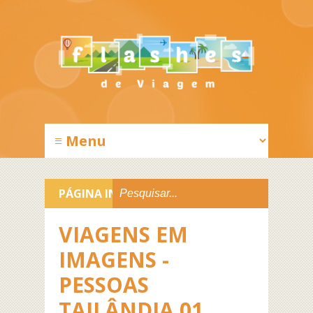
PÁGINA INICIAL
>
VIAGENS EM
IMAGENS -
PESSOAS
TAILÂNDIA 01