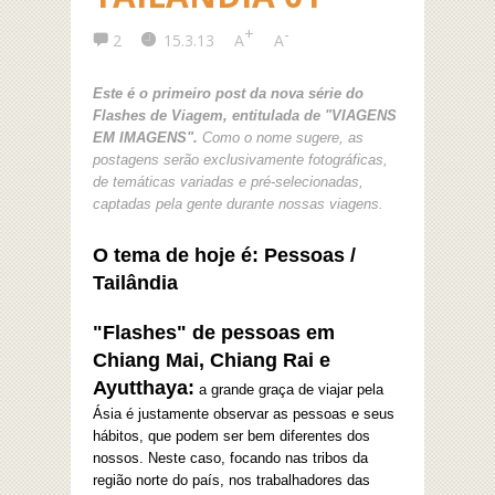
+
-
2
15.3.13
A
A
Este é o primeiro post da nova série do
Flashes de Viagem, entitulada de "VIAGENS
EM IMAGENS".
Como o nome sugere, as
postagens serão exclusivamente fotográficas,
de temáticas variadas e pré-selecionadas,
captadas pela gente durante nossas viagens.
O tema de hoje é: Pessoas /
Tailândia
"Flashes" de pessoas em
Chiang
Mai, Chiang Rai e
Ayutthaya:
a grande graça de viajar pela
Ásia é justamente observar as pessoas e seus
hábitos, que podem ser bem diferentes dos
nossos. Neste caso, focando nas tribos da
região norte do país, nos trabalhadores das