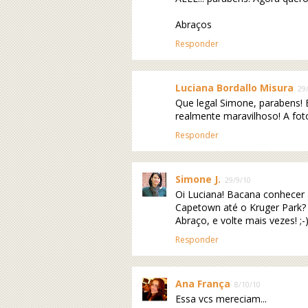
Abraços
Responder
Luciana Bordallo Misura
29
Que legal Simone, parabens! 
realmente maravilhoso! A fot
Responder
Simone J.
29/9/10
Oi Luciana! Bacana conhecer 
Capetown até o Kruger Park? (
Abraço, e volte mais vezes! ;-
Responder
Ana França
8/10/10
Essa vcs mereciam...