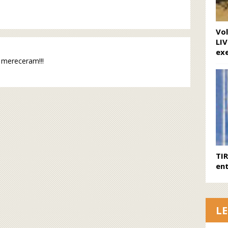
Vo
LIV
ex
s mereceram!!!
TI
ent
L