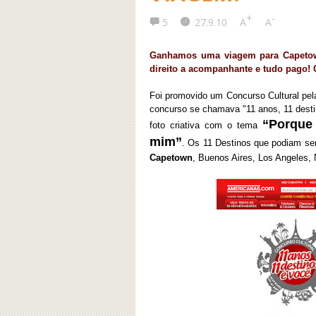
+
-
5
27.9.10
A
A
Ganhamos uma viagem para Capetown
direito a acompanhante e tudo pago
Foi promovido um Concurso Cultural
pe
concurso se chamava "11 anos, 11 desti
“Porque 
foto criativa com o tema
mim”
. Os 11 Destinos que podiam se
Capetown
, Buenos Aires, Los Angeles, 