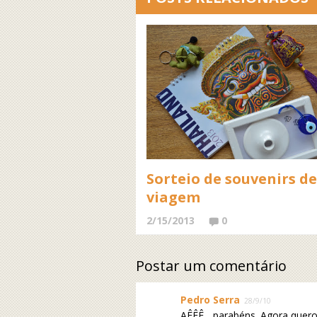
Sorteio de souvenirs de
viagem
2/15/2013
0
Postar um comentário
Pedro Serra
28/9/10
AÊÊÊ... parabéns. Agora quer