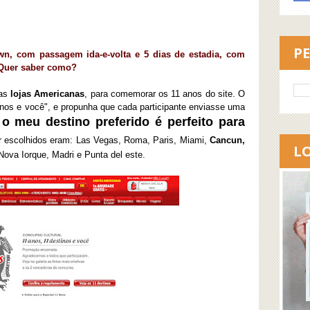
P
, com passagem ida-e-volta e 5 dias de estadia, com
! Quer saber como?
las
lojas Americanas
, para comemorar os 11 anos do site. O
nos e você", e propunha que cada participante enviasse uma
o meu destino preferido é perfeito para
r escolhidos eram: Las Vegas, Roma, Paris, Miami,
Cancun,
L
Nova Iorque, Madri e Punta del este.