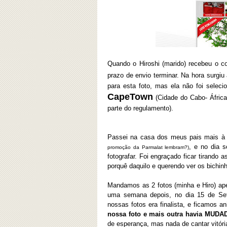
Quando o Hiroshi (marido) recebeu o c
prazo de envio terminar. Na hora surgiu
para esta foto, mas ela não foi seleci
CapeTown
(Cidade do Cabo- África 
parte do regulamento).
Passei na casa dos meus pais mais à 
, e no dia 
promoção da Parmalat lembram?)
fotografar. Foi engraçado ficar tirando
porquê daquilo e querendo ver os bichinh
Mandamos as 2 fotos (minha e Hiro) ape
uma semana depois, no dia 15 de Se
nossas fotos era finalista, e ficamos a
nossa foto e mais outra havia MUD
de esperança, mas nada de cantar vitóri