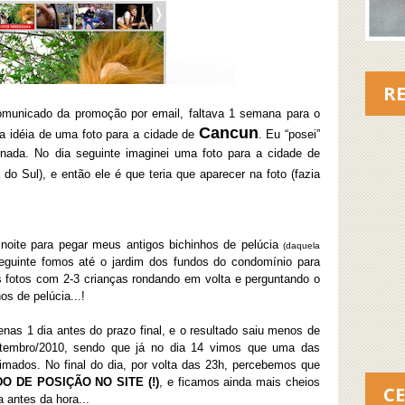
RE
omunicado da promoção por email, faltava 1 semana para o
Cancun
 a idéia de uma foto para a cidade de
. Eu “posei”
onada. No dia seguinte imaginei uma foto para a cidade de
do Sul), e então ele é que teria que aparecer na foto (fazia
noite para pegar meus antigos bichinhos de pelúcia
(daquela
seguinte fomos até o jardim dos fundos do condomínio para
 as fotos com 2-3 crianças rondando em volta e perguntando o
os de pelúcia...!
nas 1 dia antes do prazo final, e o resultado saiu menos de
tembro/2010, sendo que já no dia 14 vimos que uma das
nimados. No final do dia, por volta das 23h, percebemos que
ADO DE POSIÇÃO NO SITE (!)
, e ficamos ainda mais cheios
C
a antes da hora...