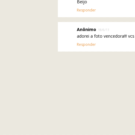
Beijo
Responder
Anônimo
18/6/11
adorei a foto vencedora!!! vc
Responder