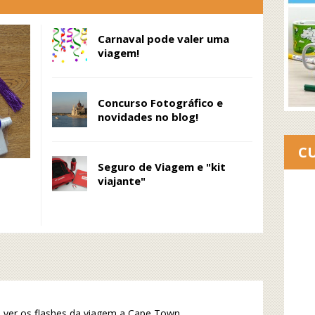
Carnaval pode valer uma
viagem!
Concurso Fotográfico e
novidades no blog!
C
Seguro de Viagem e "kit
viajante"
o ver os flashes da viagem a Cape Town.