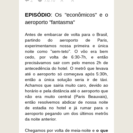
2
7.6.10
A
A
EPISÓDIO
: Os "econômicos" e o
aeroporto "fantasma"
Antes de embarcar de volta para o Brasil,
partindo do aeroporto de Paris,
experimentamos nossa primeira e única
noite como "sem-teto". O vôo era bem
cedo, por volta de 6:30-7h, e então
precisávamos sair com pelo menos 2h de
antecedência do hotel. O metrô que levava
até o aeroporto só começava após 5:30h,
então a única solução seria ir de táxi.
Achamos que sairia muito caro, devido ao
horário e pela distância até o aeroporto que
não era muito central (Paris Beauvais),
então resolvemos abdicar de nossa noite
de estadia no hotel e já rumar para o
aeroporto pegando um dos últimos metrôs
da noite anterior.
Chegamos por volta de meia-noite e
o que