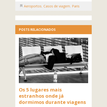
Aeroportos
,
Casos de viagem
,
Paris
POSTS RELACIONADOS
Os 5 lugares mais
estranhos onde já
dormimos durante viagens