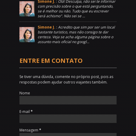
Simone J.
:
Olá! Desculpa, não sei te informar
com precisão sobre o que está perguntando,
se é melhor ou não. Tudo que eu escrever
será achismo". Não sei se ...
Simone J.
:
Acredito que sim por ser um local
bastante turistico, mas não consigo te dar
certeza. Veja se acha alguma página sobre o
assunto mais oficial no googl...
ENTRE EM CONTATO
Se tiver uma dúvida, comente no próprio post, pois as
respostas podem ajudar outros viajantes também.
Nome
E-mail
*
Mensagem
*