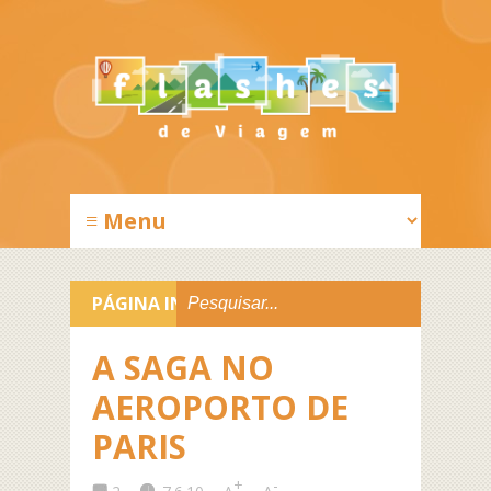
PÁGINA INICIAL
>
A SAGA NO
AEROPORTO DE
PARIS
+
-