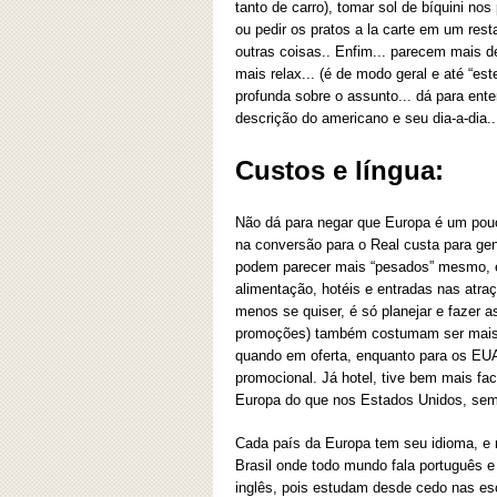
tanto de carro), tomar sol de bíquini n
ou pedir os pratos a la carte em um rest
outras coisas.. Enfim... parecem mais 
mais relax... (é de modo geral e até “es
profunda sobre o assunto... dá para ent
descrição do americano e seu dia-a-dia..
Custos e língua:
Não dá para negar que Europa é um pou
na conversão para o Real custa para ge
podem parecer mais “pesados” mesmo, 
alimentação, hotéis e entradas nas atraç
menos se quiser, é só planejar e fazer 
promoções) também costumam ser mais c
quando em oferta, enquanto para os EU
promocional. Já hotel, tive bem mais fa
Europa do que nos Estados Unidos, sem
Cada país da Europa tem seu idioma, e 
Brasil onde todo mundo fala português e
inglês, pois estudam desde cedo nas esc