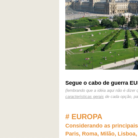
Segue o cabo de guerra E
(lembrando que a idéia aqui não é dizer
características gerais
de cada opção, par
# EUROPA
Considerando as principais 
Paris, Roma, Milão, Lisboa,