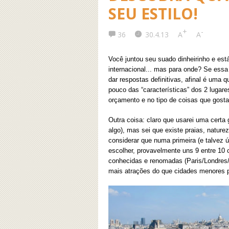
SEU ESTILO!
+
-
36
30.4.13
A
A
Você juntou seu suado dinheirinho e es
internacional... mas para onde? Se essa
dar respostas definitivas, afinal é uma q
pouco das “características” dos 2 lugar
orçamento e no tipo de coisas que gostari
Outra coisa: claro que usarei uma certa 
algo), mas sei que existe praias, nature
considerar que numa primeira (e talvez ú
escolher, provavelmente uns 9 entre 10 c
conhecidas e renomadas (Paris/Londres/
mais atrações do que cidades menores p