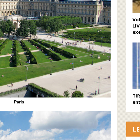
Vo
LIV
ex
TI
ent
Paris
L