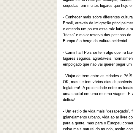
sequelas, em muitos lugares que hoje em
- Conhecer mais sobre diferentes cultur
Brasil, através da imigração principalme
e entenda um pouco essa raiz latina e 
“frieza” e maior reserva das pessoas da
Europa é o berço da cultura ocidental.
- Caminhar! Pois se tem algo que irá faze
lugares seguros, agradáveis, normalmente
empolgado que não vai querer pegar um ô
- Viajar de trem entre as cidades e PAÍS
OK, mas se tem vários dias disponíveis
Inglaterra! A proximidade entre os locais
uma capital em uma mesma viagem. E v
delícia!
- Um estilo de vida mais “desapegado”,
(planejamento urbano, vida ao ar livre
para a gente, mas para o Europeu come
coisa mais natural do mundo, assim como 