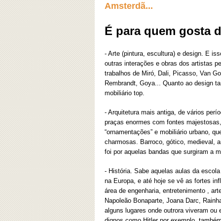
Amsterdã...
É para quem gosta d
- Arte (pintura, escultura) e design. E 
outras interações e obras dos artistas p
trabalhos de Miró, Dali, Picasso, Van Go
Rembrandt, Goya... Quanto ao design ta
mobiliário top.
- Arquitetura mais antiga, de vários per
praças enormes com fontes majestosas,
“ornamentações” e mobiliário urbano, qu
charmosas. Barroco, gótico, medieval, ar
foi por aquelas bandas que surgiram a m
- História. Sabe aquelas aulas da esco
na Europa, e até hoje se vê as fortes inf
área de engenharia, entretenimento , ar
Napoleão Bonaparte, Joana Darc, Rainha 
alguns lugares onde outrora viveram ou
dignos como Hitler por exemplo, també