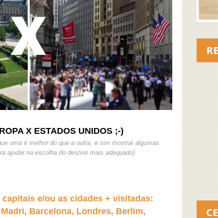
RE
UROPA X ESTADOS UNIDOS ;-)
 que uma é melhor do que a outra, e sim mostrar algumas
a ajudar na escolha do destino mais adequado)
capitais e/ou as cidades + visitadas:
C
 Madri, Barcelona, Londres, Berlim,