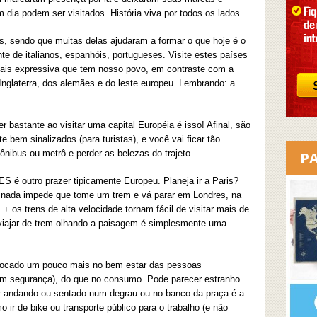
 dia podem ser visitados. História viva por todos os lados.
as, sendo que muitas delas ajudaram a formar o que hoje é o
nte de italianos, espanhóis, portugueses. Visite estes países
mais expressiva que tem nosso povo, em contraste com a
 Inglaterra, dos alemães e do leste europeu. Lembrando: a
r bastante ao visitar uma capital Européia é isso! Afinal, são
 bem sinalizados (para turistas), e você vai ficar tão
nibus ou metrô e perder as belezas do trajeto.
P
ES é outro prazer tipicamente Europeu. Planeja ir a Paris?
 nada impede que tome um trem e vá parar em Londres, na
 + os trens de alta velocidade tornam fácil de visitar mais de
iajar de trem olhando a paisagem é simplesmente uma
 focado um pouco mais no bem estar das pessoas
 com segurança), do que no consumo. Pode parecer estranho
r andando ou sentado num degrau ou no banco da praça é a
ir de bike ou transporte público para o trabalho (e não