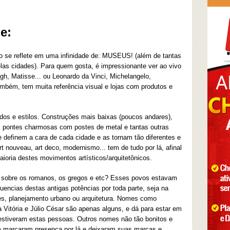
e:
isso se reflete em uma infinidade de: MUSEUS! (além de tantas
elas cidades). Para quem gosta, é impressionante ver ao vivo
gh, Matisse... ou Leonardo da Vinci, Michelangelo,
mbém, tem muita referência visual e lojas com produtos e
íodos e estilos. Construções mais baixas (poucos andares),
 pontes charmosas com postes de metal e tantas outras
e definem a cara de cada cidade e as tornam tão diferentes e
t nouveau, art deco, modernismo... tem de tudo por lá, afinal
aioria destes movimentos artísticos/arquitetônicos.
la sobre os romanos, os gregos e etc? Esses povos estavam
luencias destas antigas potências por toda parte, seja na
tes, planejamento urbano ou arquitetura. Nomes como
Vitória e Júlio César são apenas alguns, e dá para estar em
 estiveram estas pessoas. Outros nomes não tão bonitos e
m marcaram presença por lá e deixaram suas marcas e