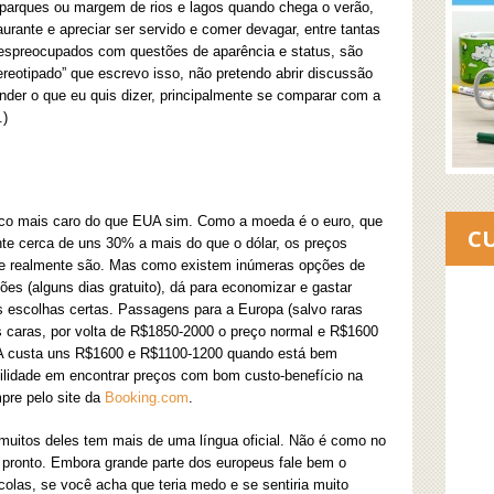
os parques ou margem de rios e lagos quando chega o verão,
aurante e apreciar ser servido e comer devagar, entre tantas
despreocupados com questões de aparência e status, são
tereotipado” que escrevo isso, não pretendo abrir discussão
ender o que eu quis dizer, principalmente se comparar com a
.)
co mais caro do que EUA sim. Como a moeda é o euro, que
C
nte cerca de uns 30% a mais do que o dólar, os preços
e realmente são. Mas como existem inúmeras opções de
ões (alguns dias gratuito), dá para economizar e gastar
as escolhas certas. Passagens para a Europa (salvo raras
aras, por volta de R$1850-2000 o preço normal e R$1600
A custa uns R$1600 e R$1100-1200 quando está bem
cilidade em encontrar preços com bom custo-benefício na
pre pelo site da
Booking.com
.
muitos deles tem mais de uma língua oficial. Não é como no
 pronto. Embora grande parte dos europeus fale bem o
olas, se você acha que teria medo e se sentiria muito