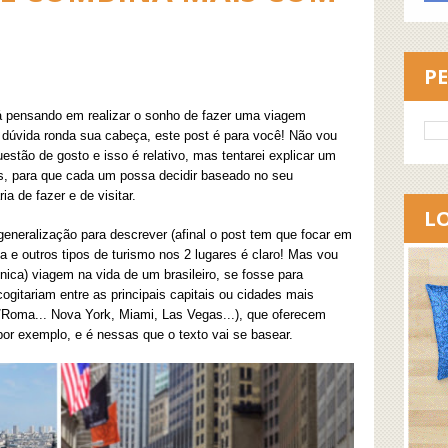
P
tá pensando em realizar o sonho de fazer uma viagem
 dúvida ronda sua cabeça, este post é para você! Não vou
uestão de gosto e isso é relativo, mas tentarei explicar um
es, para que cada um possa decidir baseado no seu
a de fazer e de visitar.
L
generalização para descrever (afinal o post tem que focar em
za e outros tipos de turismo nos 2 lugares é claro! Mas vou
nica) viagem na vida de um brasileiro, se fosse para
ogitariam entre as principais capitais ou cidades mais
Roma... Nova York, Miami, Las Vegas...)
, que oferecem
or exemplo, e é nessas que o texto vai se basear.